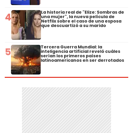
La historia real de "Elize: Sombras de
4
una mujer", la nueva película de
Netflix sobre el caso de una esposa
que descuartizó a su marido
Tercera Guerra Mundial: la
5
inteligencia artificial reveló cuáles
serían los primeros países
latinoamericanos en ser derrotados