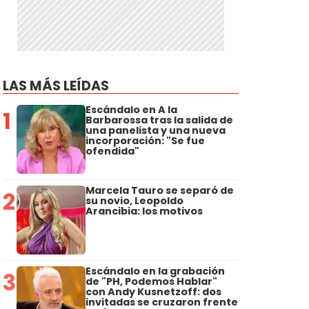
LAS MÁS LEÍDAS
Escándalo en A la
1
Barbarossa tras la salida de
una panelista y una nueva
incorporación: "Se fue
ofendida"
Marcela Tauro se separó de
2
su novio, Leopoldo
Arancibia: los motivos
Escándalo en la grabación
3
de "PH, Podemos Hablar"
con Andy Kusnetzoff: dos
invitadas se cruzaron frente