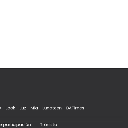
o
Look
Luz
Mía
Lunateen
BATimes
e participación
Tránsito