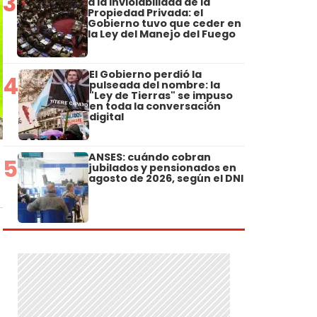
3
a la Inviolabilidad de la
Propiedad Privada: el
Gobierno tuvo que ceder en
la Ley del Manejo del Fuego
El Gobierno perdió la
4
pulseada del nombre: la
"Ley de Tierras" se impuso
en toda la conversación
digital
ANSES: cuándo cobran
5
jubilados y pensionados en
agosto de 2026, según el DNI