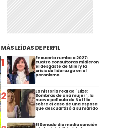
MÁS LEÍDAS DE PERFIL
Encuesta rumbo a 2027:
1
cuatro consultoras midieron
el desgaste de Milei y la
crisis de liderazgo en el
peronismo
La historia real de "Elize:
2
Sombras de una mujer", la
nueva película de Netflix
sobre el caso de una esposa
que descuartizó a su marido
El Senado dio media sanción