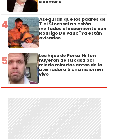
a cámara
Aseguran que los padres de
4
Tini Stoessel no están
invitados al casamiento con
Rodrigo De Paul: "Ya están
avisados"
Los hijos de Perez Hilton
5
huyeron de su casa por
miedo minutos antes de la
aterradora transmisión en
vivo