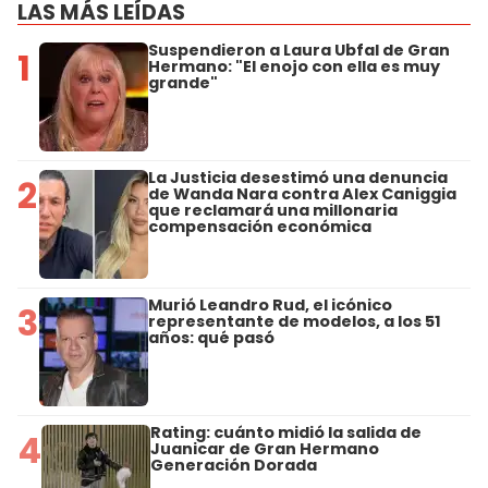
LAS MÁS LEÍDAS
Suspendieron a Laura Ubfal de Gran
1
Hermano: "El enojo con ella es muy
grande"
La Justicia desestimó una denuncia
2
de Wanda Nara contra Alex Caniggia
que reclamará una millonaria
compensación económica
Murió Leandro Rud, el icónico
3
representante de modelos, a los 51
años: qué pasó
Rating: cuánto midió la salida de
4
Juanicar de Gran Hermano
Generación Dorada