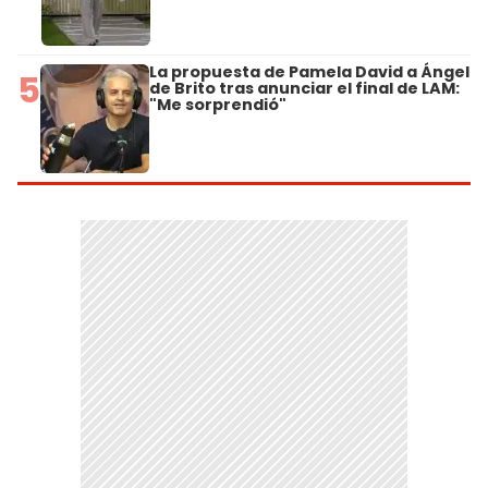
La propuesta de Pamela David a Ángel
5
de Brito tras anunciar el final de LAM:
"Me sorprendió"