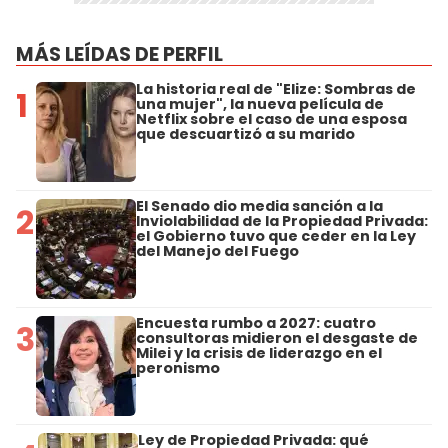
MÁS LEÍDAS DE PERFIL
La historia real de "Elize: Sombras de
1
una mujer", la nueva película de
Netflix sobre el caso de una esposa
que descuartizó a su marido
El Senado dio media sanción a la
2
Inviolabilidad de la Propiedad Privada:
el Gobierno tuvo que ceder en la Ley
del Manejo del Fuego
Encuesta rumbo a 2027: cuatro
3
consultoras midieron el desgaste de
Milei y la crisis de liderazgo en el
peronismo
Ley de Propiedad Privada: qué