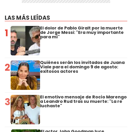
LAS MÁS LEÍDAS
El dolor de Pablo Giralt por la muerte
1
de Jorge Messi: "Era muy importante
para mí"
Quiénes serán los invitados de Juana
2
Viale para el domingo 9 de agosto:
exitosos actores
El emotivo mensaje de Rocío Marengo
3
a Leandro Rud tras su muerte: "La re
luchaste"
El actor John Goodman luce