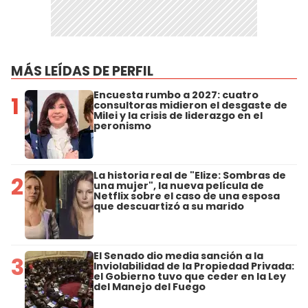
MÁS LEÍDAS DE PERFIL
Encuesta rumbo a 2027: cuatro
1
consultoras midieron el desgaste de
Milei y la crisis de liderazgo en el
peronismo
La historia real de "Elize: Sombras de
2
una mujer", la nueva película de
Netflix sobre el caso de una esposa
que descuartizó a su marido
El Senado dio media sanción a la
3
Inviolabilidad de la Propiedad Privada:
el Gobierno tuvo que ceder en la Ley
del Manejo del Fuego