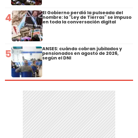
El Gobierno perdió la pulseada del
4
nombre: la "Ley de Tierras" se impuso
en toda la conversación digital
ANSES: cuándo cobran jubilados y
5
pensionados en agosto de 2026,
según el DNI