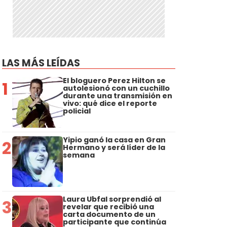
LAS MÁS LEÍDAS
El bloguero Perez Hilton se
1
autolesionó con un cuchillo
durante una transmisión en
vivo: qué dice el reporte
policial
Yipio ganó la casa en Gran
2
Hermano y será líder de la
semana
Laura Ubfal sorprendió al
3
revelar que recibió una
carta documento de un
participante que continúa