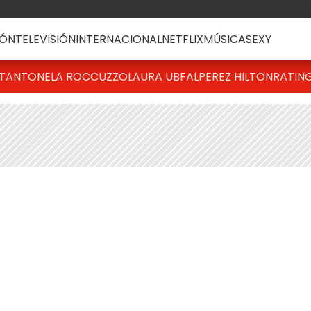
ÓN
TELEVISIÓN
INTERNACIONAL
NETFLIX
MÚSICA
SEXY
T
ANTONELA ROCCUZZO
LAURA UBFAL
PEREZ HILTON
RATIN