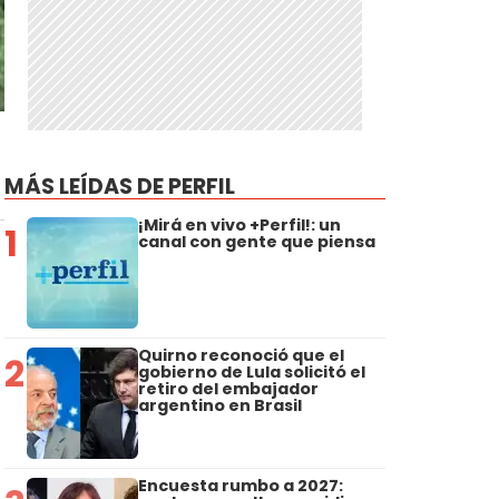
MÁS LEÍDAS DE PERFIL
¡Mirá en vivo +Perfil!: un
1
canal con gente que piensa
Quirno reconoció que el
2
gobierno de Lula solicitó el
retiro del embajador
argentino en Brasil
Encuesta rumbo a 2027: