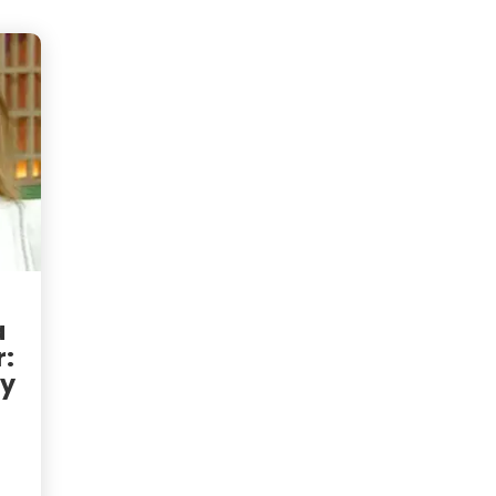
a
r:
 y