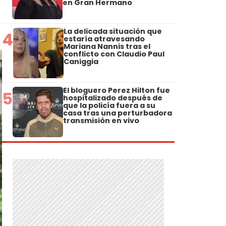
en Gran Hermano
La delicada situación que
4
estaría atravesando
Mariana Nannis tras el
conflicto con Claudio Paul
Caniggia
El bloguero Perez Hilton fue
5
hospitalizado después de
que la policía fuera a su
casa tras una perturbadora
transmisión en vivo