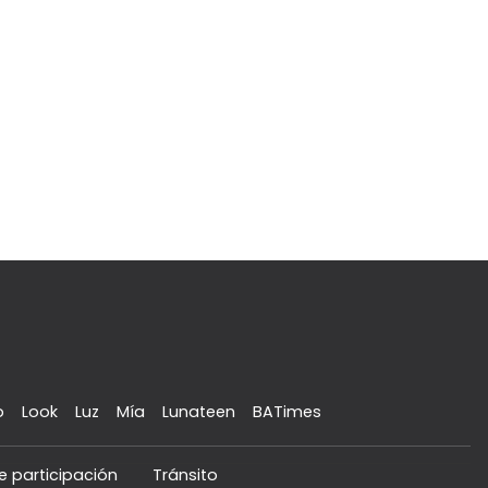
o
Look
Luz
Mía
Lunateen
BATimes
e participación
Tránsito