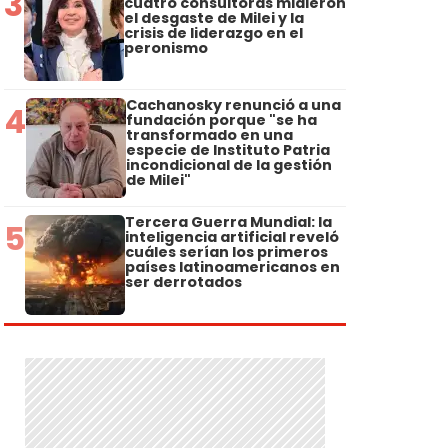
3
cuatro consultoras midieron
el desgaste de Milei y la
crisis de liderazgo en el
peronismo
Cachanosky renunció a una
4
fundación porque "se ha
transformado en una
especie de Instituto Patria
incondicional de la gestión
de Milei"
Tercera Guerra Mundial: la
5
inteligencia artificial reveló
cuáles serían los primeros
países latinoamericanos en
ser derrotados