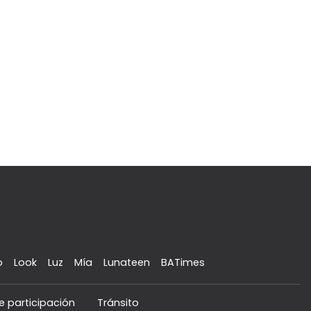
o
Look
Luz
Mía
Lunateen
BATimes
e participación
Tránsito