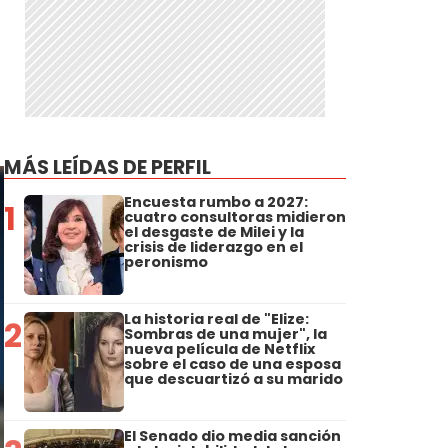
MÁS LEÍDAS DE PERFIL
Encuesta rumbo a 2027:
1
cuatro consultoras midieron
el desgaste de Milei y la
crisis de liderazgo en el
peronismo
La historia real de "Elize:
2
Sombras de una mujer", la
nueva película de Netflix
sobre el caso de una esposa
que descuartizó a su marido
El Senado dio media sanción