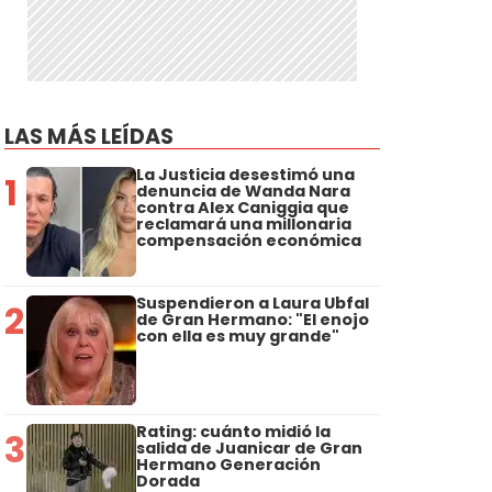
LAS MÁS LEÍDAS
La Justicia desestimó una
1
denuncia de Wanda Nara
contra Alex Caniggia que
reclamará una millonaria
compensación económica
Suspendieron a Laura Ubfal
2
de Gran Hermano: "El enojo
con ella es muy grande"
Rating: cuánto midió la
3
salida de Juanicar de Gran
Hermano Generación
Dorada