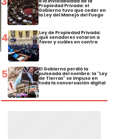
3
a la Inviolabilidad de la
Propiedad Privada: el
Gobierno tuvo que ceder en
la Ley del Manejo del Fuego
Ley de Propiedad Privada:
4
qué senadores votaron a
favor y cuáles en contra
El Gobierno perdió la
5
pulseada del nombre: la "Ley
de Tierras" se impuso en
toda la conversación digital