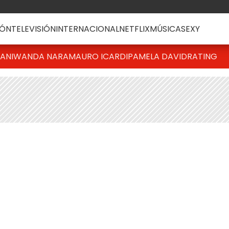
ÓN
TELEVISIÓN
INTERNACIONAL
NETFLIX
MÚSICA
SEXY
IANI
WANDA NARA
MAURO ICARDI
PAMELA DAVID
RATING