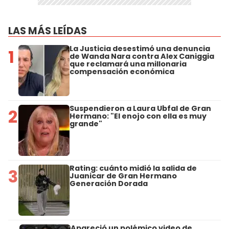
LAS MÁS LEÍDAS
La Justicia desestimó una denuncia
1
de Wanda Nara contra Alex Caniggia
que reclamará una millonaria
compensación económica
Suspendieron a Laura Ubfal de Gran
2
Hermano: "El enojo con ella es muy
grande"
Rating: cuánto midió la salida de
3
Juanicar de Gran Hermano
Generación Dorada
Apareció un polémico video de