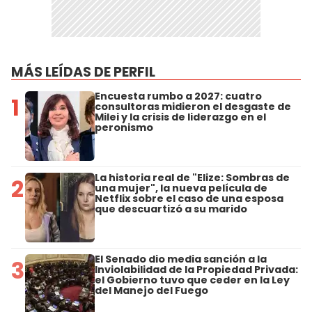
MÁS LEÍDAS DE PERFIL
Encuesta rumbo a 2027: cuatro
1
consultoras midieron el desgaste de
Milei y la crisis de liderazgo en el
peronismo
La historia real de "Elize: Sombras de
2
una mujer", la nueva película de
Netflix sobre el caso de una esposa
que descuartizó a su marido
El Senado dio media sanción a la
3
Inviolabilidad de la Propiedad Privada:
el Gobierno tuvo que ceder en la Ley
del Manejo del Fuego