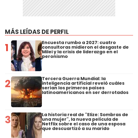
MÁS LEÍDAS DE PERFIL
Encuesta rumbo a 2027: cuatro
1
consultoras midieron el desgaste de
Milei y la crisis de liderazgo en el
peronismo
Tercera Guerra Mundial: la
2
inteligencia artificial reveló cuáles
serían los primeros países
latinoamericanos en ser derrotados
La historia real de "Elize: Sombras de
3
una mujer", la nueva película de
Netflix sobre el caso de una esposa
que descuartizó a su marido