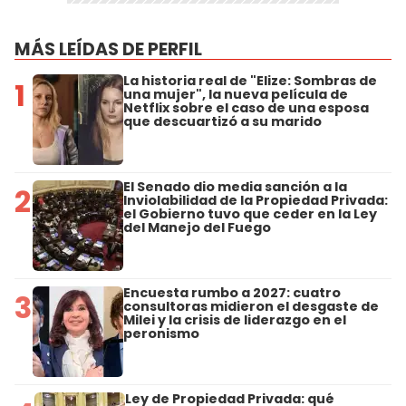
MÁS LEÍDAS DE PERFIL
La historia real de "Elize: Sombras de
1
una mujer", la nueva película de
Netflix sobre el caso de una esposa
que descuartizó a su marido
El Senado dio media sanción a la
2
Inviolabilidad de la Propiedad Privada:
el Gobierno tuvo que ceder en la Ley
del Manejo del Fuego
Encuesta rumbo a 2027: cuatro
3
consultoras midieron el desgaste de
Milei y la crisis de liderazgo en el
peronismo
Ley de Propiedad Privada: qué