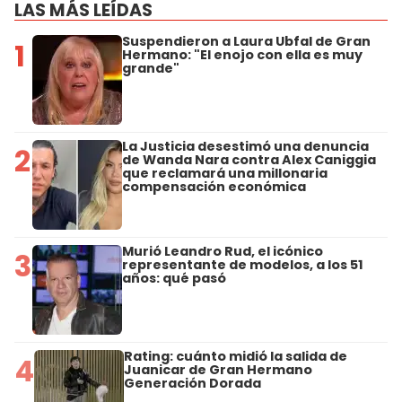
LAS MÁS LEÍDAS
Suspendieron a Laura Ubfal de Gran
1
Hermano: "El enojo con ella es muy
grande"
La Justicia desestimó una denuncia
2
de Wanda Nara contra Alex Caniggia
que reclamará una millonaria
compensación económica
Murió Leandro Rud, el icónico
3
representante de modelos, a los 51
años: qué pasó
Rating: cuánto midió la salida de
4
Juanicar de Gran Hermano
Generación Dorada