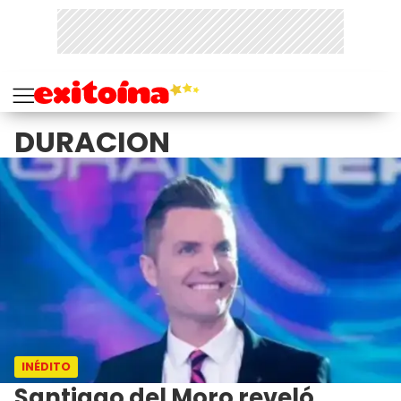
DURACION
INÉDITO
Santiago del Moro reveló