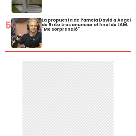
La propuesta de Pamela David a Ángel
5
de Brito tras anunciar el final de LAM:
"Me sorprendió"