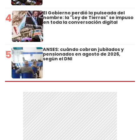
El Gobierno perdió la pulseada del
4
nombre: la "Ley de Tierras" se impuso
en toda la conversación digital
ANSES: cuándo cobran jubilados y
5
pensionados en agosto de 2026,
según el DNI