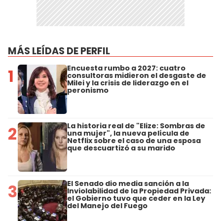
MÁS LEÍDAS DE PERFIL
Encuesta rumbo a 2027: cuatro
1
consultoras midieron el desgaste de
Milei y la crisis de liderazgo en el
peronismo
La historia real de "Elize: Sombras de
2
una mujer", la nueva película de
Netflix sobre el caso de una esposa
que descuartizó a su marido
El Senado dio media sanción a la
3
Inviolabilidad de la Propiedad Privada:
el Gobierno tuvo que ceder en la Ley
del Manejo del Fuego