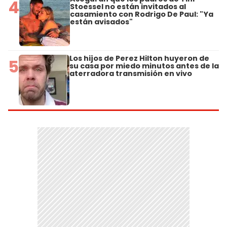
4
Stoessel no están invitados al
casamiento con Rodrigo De Paul: "Ya
están avisados"
Los hijos de Perez Hilton huyeron de
5
su casa por miedo minutos antes de la
aterradora transmisión en vivo