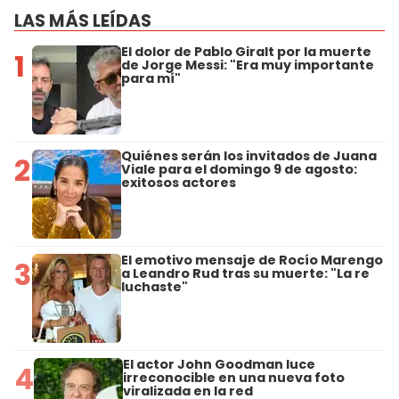
LAS MÁS LEÍDAS
El dolor de Pablo Giralt por la muerte
1
de Jorge Messi: "Era muy importante
para mí"
Quiénes serán los invitados de Juana
2
Viale para el domingo 9 de agosto:
exitosos actores
El emotivo mensaje de Rocío Marengo
3
a Leandro Rud tras su muerte: "La re
luchaste"
El actor John Goodman luce
4
irreconocible en una nueva foto
viralizada en la red