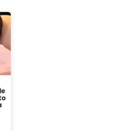
de
to
a