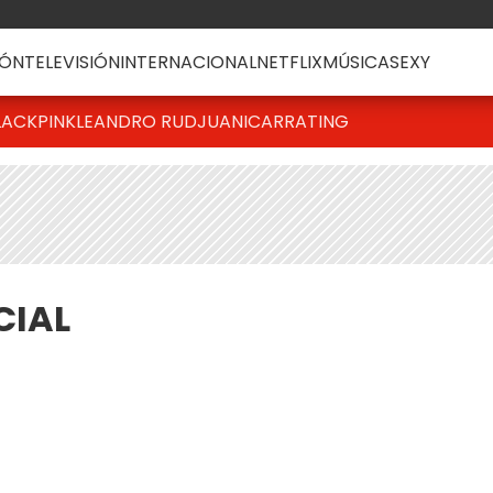
ÓN
TELEVISIÓN
INTERNACIONAL
NETFLIX
MÚSICA
SEXY
LACKPINK
LEANDRO RUD
JUANICAR
RATING
CIAL