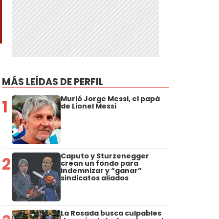
MÁS LEÍDAS DE PERFIL
Murió Jorge Messi, el papá
1
de Lionel Messi
Caputo y Sturzenegger
2
crean un fondo para
indemnizar y “ganar”
sindicatos aliados
La Rosada busca culpables