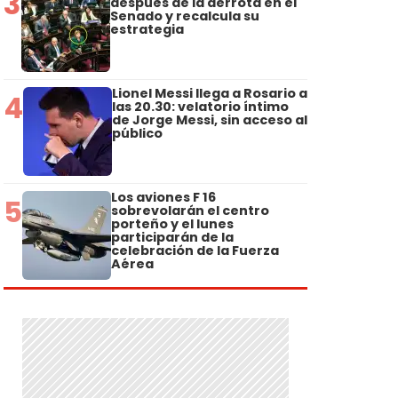
3
después de la derrota en el
Senado y recalcula su
estrategia
Lionel Messi llega a Rosario a
4
las 20.30: velatorio íntimo
de Jorge Messi, sin acceso al
público
Los aviones F 16
5
sobrevolarán el centro
porteño y el lunes
participarán de la
celebración de la Fuerza
Aérea