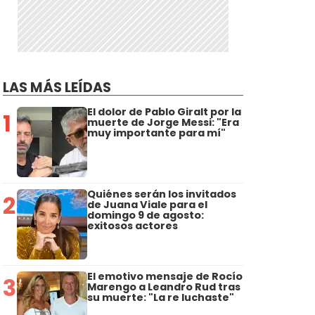
LAS MÁS LEÍDAS
El dolor de Pablo Giralt por la
1
muerte de Jorge Messi: "Era
muy importante para mí"
Quiénes serán los invitados
2
de Juana Viale para el
domingo 9 de agosto:
exitosos actores
El emotivo mensaje de Rocío
3
Marengo a Leandro Rud tras
su muerte: "La re luchaste"