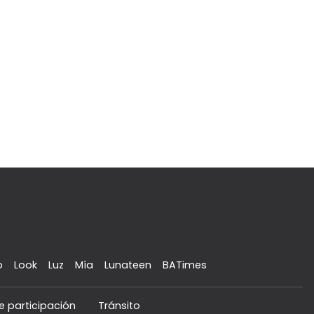
o
Look
Luz
Mía
Lunateen
BATimes
e participación
Tránsito