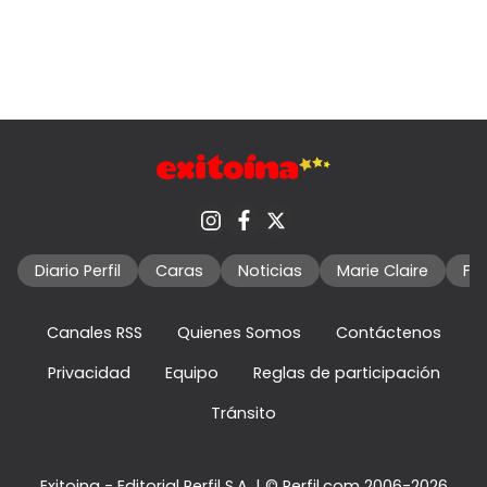
Diario Perfil
Caras
Noticias
Marie Claire
Fo
Canales RSS
Quienes Somos
Contáctenos
Privacidad
Equipo
Reglas de participación
Tránsito
Exitoina - Editorial Perfil S.A.
| © Perfil.com 2006-2026