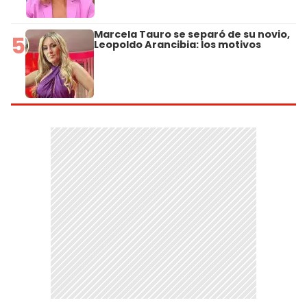
Marcela Tauro se separó de su novio,
5
Leopoldo Arancibia: los motivos