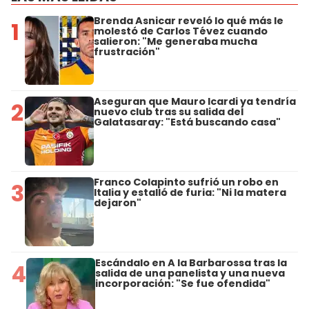
Brenda Asnicar reveló lo qué más le
1
molestó de Carlos Tévez cuando
salieron: "Me generaba mucha
frustración"
Aseguran que Mauro Icardi ya tendría
2
nuevo club tras su salida del
Galatasaray: "Está buscando casa"
Franco Colapinto sufrió un robo en
3
Italia y estalló de furia: "Ni la matera
dejaron"
Escándalo en A la Barbarossa tras la
4
salida de una panelista y una nueva
incorporación: "Se fue ofendida"