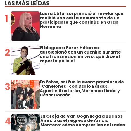
LAS MÁS LEÍDAS
Laura Ubfal sorprendió al revelar que
1
recibió una carta documento de un
participante que continúa en Gran
Hermano
El bloguero Perez Hilton se
2
autolesionó con un cuchillo durante
una transmisión en vivo: qué dice el
reporte policial
En fotos, así fue la avant premiere de
3
"Canelones" con Darío Barassi,
Agustín Aristarán, Verónica Llinás y
César Bordón
La Oreja de Van Gogh llega a Buenos
4
Aires tras el regreso de Amaia
Montero: cómo comprar las entradas