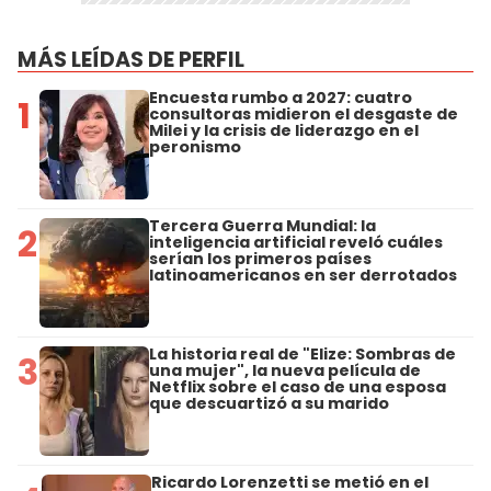
MÁS LEÍDAS DE PERFIL
Encuesta rumbo a 2027: cuatro
1
consultoras midieron el desgaste de
Milei y la crisis de liderazgo en el
peronismo
Tercera Guerra Mundial: la
2
inteligencia artificial reveló cuáles
serían los primeros países
latinoamericanos en ser derrotados
La historia real de "Elize: Sombras de
3
una mujer", la nueva película de
Netflix sobre el caso de una esposa
que descuartizó a su marido
Ricardo Lorenzetti se metió en el