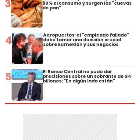
3
60% el consumo y surgen las "cuevas
de pan"
Aeropuertos: el "empleado fallado"
4
debe tomar una decisión crucial
sobre Eurnekian y sus negocios
El Banco Central no pudo dar
5
precisiones sobre un sobrante de $4
billones: "En algún lado están"