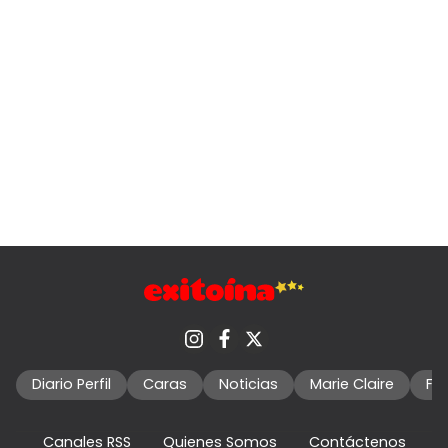
Diario Perfil
Caras
Noticias
Marie Claire
Fo
Canales RSS
Quienes Somos
Contáctenos