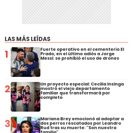
LAS MÁS LEÍDAS
Fuerte operativo en el cementerio El
1
Prado, en el último adiós a Jorge
Messi: se prohibió el uso de drones
Un proyecto especial: Cecilia Insinga
2
mostró el viejo departamento
familiar que transformará por
completo
Mariana Brey emocionó al adoptar a
3
dos perros rescatados por Leandro
Rud tras su muerte: "Son nuestra
familia"