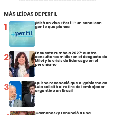
MÁS LEÍDAS DE PERFIL
¡Mirá en vivo +Perfil!: un canal con
1
gente que piensa
Encuesta rumbo a 2027: cuatro
2
consultoras midieron el desgaste de
Milei y la crisis de liderazgo en el
peronismo
Quirno reconoció que el gobierno de
3
Lula solicitó el retiro del embajador
argentino en Brasil
Cachanosky renunció a una