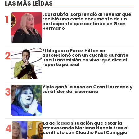
LAS MÁS LEÍDAS
Laura Ubfal sorprendió al revelar que
1
recibió una carta documento de un
participante que continúa en Gran
Hermano
El bloguero Perez Hilton se
2
autolesionó con un cuchillo durante
una transmisión en vivo: qué dice el
reporte policial
Yipio ganó la casa en Gran Hermano y
3
será líder de la semana
La delicada situación que estaría
4
atravesando Mariana Nannis tras el
conflicto con Claudio Paul Caniggia