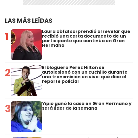
LAS MÁS LEÍDAS
Laura Ubfal sorprendió al revelar que
1
recibió una carta documento de un
participante que continúa en Gran
Hermano
El bloguero Perez Hilton se
2
autolesionó con un cuchillo durante
una transmisión en vivo: qué dice el
reporte policial
Yipio ganó la casa en Gran Hermano y
3
será líder de la semana