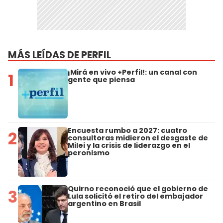
MÁS LEÍDAS DE PERFIL
¡Mirá en vivo +Perfil!: un canal con
1
gente que piensa
Encuesta rumbo a 2027: cuatro
2
consultoras midieron el desgaste de
Milei y la crisis de liderazgo en el
peronismo
Quirno reconoció que el gobierno de
3
Lula solicitó el retiro del embajador
argentino en Brasil