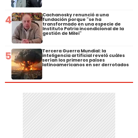
Cachanosky renunció a una
4
fundación porque "se ha
transformado en una especie de
Instituto Patria incondicional de la
gestión de Milei"
Tercera Guerra Mundial: la
5
inteligencia artificial reveló cuáles
serían los primeros países
latinoamericanos en ser derrotados