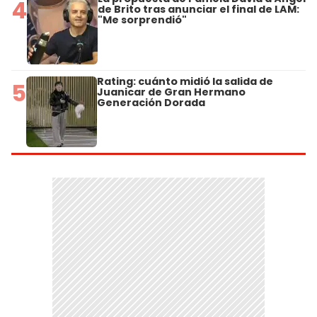
4
de Brito tras anunciar el final de LAM:
"Me sorprendió"
Rating: cuánto midió la salida de
5
Juanicar de Gran Hermano
Generación Dorada