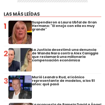
LAS MÁS LEÍDAS
Suspendieron a Laura Ubfal de Gran
1
Hermano: "El enojo con ella es muy
grande"
La Justicia desestimó una denuncia
2
de Wanda Nara contra Alex Caniggia
que reclamará una millonaria
compensación económica
Murió Leandro Rud, el icónico
3
representante de modelos, a los 51
años: qué pasó
La propuesta de Pamela David a Ángel