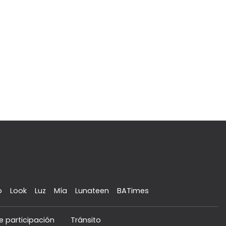
o
Look
Luz
Mía
Lunateen
BATimes
e participación
Tránsito