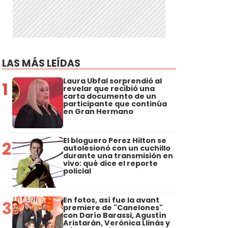
LAS MÁS LEÍDAS
Laura Ubfal sorprendió al
1
revelar que recibió una
carta documento de un
participante que continúa
en Gran Hermano
El bloguero Perez Hilton se
2
autolesionó con un cuchillo
durante una transmisión en
vivo: qué dice el reporte
policial
En fotos, así fue la avant
3
premiere de "Canelones"
con Darío Barassi, Agustín
Aristarán, Verónica Llinás y