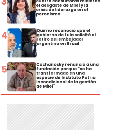
3
cuatro consultoras midieron
el desgaste de Milei y la
crisis de liderazgo en el
peronismo
Quirno reconoció que el
4
gobierno de Lula solicitó el
retiro del embajador
argentino en Brasil
Cachanosky renunció a una
5
fundación porque "se ha
transformado en una
especie de Instituto Patria
incondicional de la gestión
de Milei"