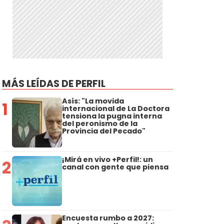
MÁS LEÍDAS DE PERFIL
Asís: "La movida
1
internacional de La Doctora
tensiona la pugna interna
del peronismo de la
Provincia del Pecado"
¡Mirá en vivo +Perfil!: un
2
canal con gente que piensa
Encuesta rumbo a 2027: