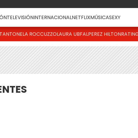
ÓN
TELEVISIÓN
INTERNACIONAL
NETFLIX
MÚSICA
SEXY
T
ANTONELA ROCCUZZO
LAURA UBFAL
PEREZ HILTON
RATIN
ENTES