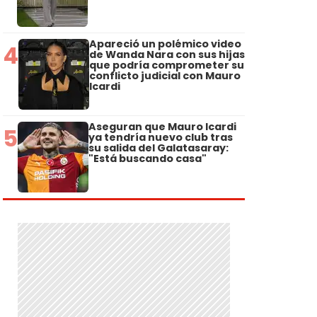
Apareció un polémico video
4
de Wanda Nara con sus hijas
que podría comprometer su
conflicto judicial con Mauro
Icardi
Aseguran que Mauro Icardi
5
ya tendría nuevo club tras
su salida del Galatasaray:
"Está buscando casa"