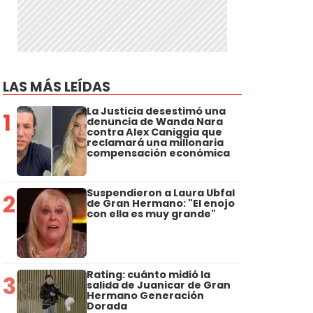
LAS MÁS LEÍDAS
La Justicia desestimó una
1
denuncia de Wanda Nara
contra Alex Caniggia que
reclamará una millonaria
compensación económica
Suspendieron a Laura Ubfal
2
de Gran Hermano: "El enojo
con ella es muy grande"
Rating: cuánto midió la
3
salida de Juanicar de Gran
Hermano Generación
Dorada