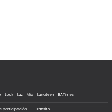
o
Look
Luz
Mía
Lunateen
BATimes
e participación
Tránsito