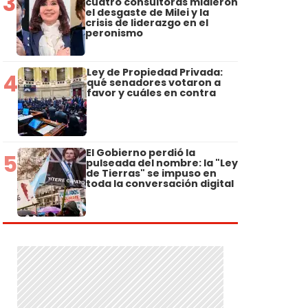
3
cuatro consultoras midieron
el desgaste de Milei y la
crisis de liderazgo en el
peronismo
Ley de Propiedad Privada:
4
qué senadores votaron a
favor y cuáles en contra
El Gobierno perdió la
5
pulseada del nombre: la "Ley
de Tierras" se impuso en
toda la conversación digital