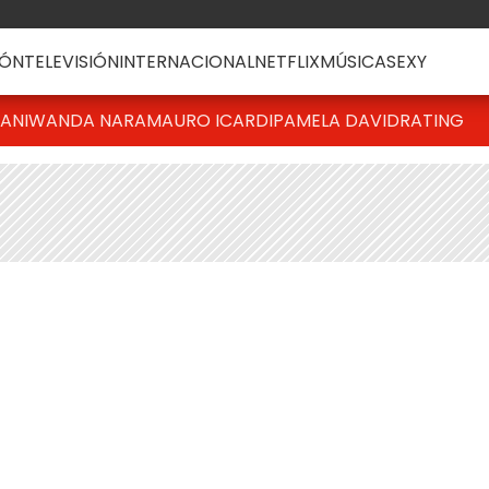
ÓN
TELEVISIÓN
INTERNACIONAL
NETFLIX
MÚSICA
SEXY
IANI
WANDA NARA
MAURO ICARDI
PAMELA DAVID
RATING