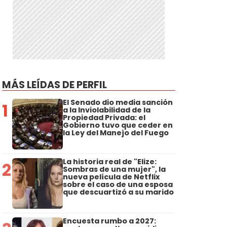
MÁS LEÍDAS DE PERFIL
El Senado dio media sanción
1
a la Inviolabilidad de la
Propiedad Privada: el
Gobierno tuvo que ceder en
la Ley del Manejo del Fuego
La historia real de "Elize:
2
Sombras de una mujer", la
nueva película de Netflix
sobre el caso de una esposa
que descuartizó a su marido
Encuesta rumbo a 2027: