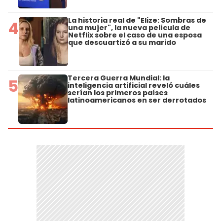
La historia real de "Elize: Sombras de
4
una mujer", la nueva película de
Netflix sobre el caso de una esposa
que descuartizó a su marido
Tercera Guerra Mundial: la
5
inteligencia artificial reveló cuáles
serían los primeros países
latinoamericanos en ser derrotados