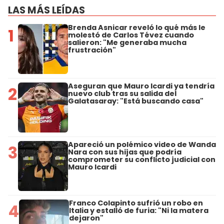
LAS MÁS LEÍDAS
Brenda Asnicar reveló lo qué más le
1
molestó de Carlos Tévez cuando
salieron: "Me generaba mucha
frustración"
Aseguran que Mauro Icardi ya tendría
2
nuevo club tras su salida del
Galatasaray: "Está buscando casa"
Apareció un polémico video de Wanda
3
Nara con sus hijas que podría
comprometer su conflicto judicial con
Mauro Icardi
Franco Colapinto sufrió un robo en
4
Italia y estalló de furia: "Ni la matera
dejaron"