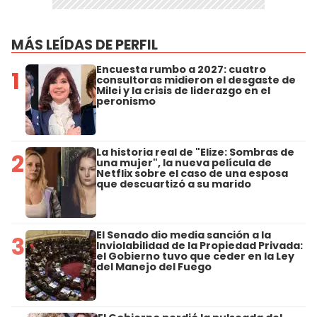
MÁS LEÍDAS DE PERFIL
Encuesta rumbo a 2027: cuatro
1
consultoras midieron el desgaste de
Milei y la crisis de liderazgo en el
peronismo
La historia real de "Elize: Sombras de
2
una mujer", la nueva película de
Netflix sobre el caso de una esposa
que descuartizó a su marido
El Senado dio media sanción a la
3
Inviolabilidad de la Propiedad Privada:
el Gobierno tuvo que ceder en la Ley
del Manejo del Fuego