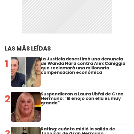
LAS MÁS LEÍDAS
La Justicia desestimó una denuncia
1
de Wanda Nara contra Alex Caniggia
que reclamará una millonaria
compensación económica
Suspendieron a Laura Ubfal de Gran
2
Hermano: "El enojo con ella es muy
grande"
Rating: cuánto midió la salida de
3
Juanicar de Gran Hermano