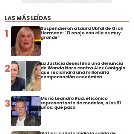
LAS MÁS LEÍDAS
Suspendieron a Laura Ubfal de Gran
1
Hermano: "El enojo con ella es muy
grande"
La Justicia desestimó una denuncia
2
de Wanda Nara contra Alex Caniggia
que reclamará una millonaria
compensación económica
Murió Leandro Rud, el icónico
3
representante de modelos, a los 51
años: qué pasó
Rating: cuánto midió la salida de