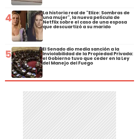
La historia real de "Elize: Sombras de
4
una mujer", la nueva película de
Netflix sobre el caso de una esposa
que descuartizó a su marido
El Senado dio media sanción a la
5
Inviolabilidad de la Propiedad Privada:
el Gobierno tuvo que ceder en la Ley
del Manejo del Fuego