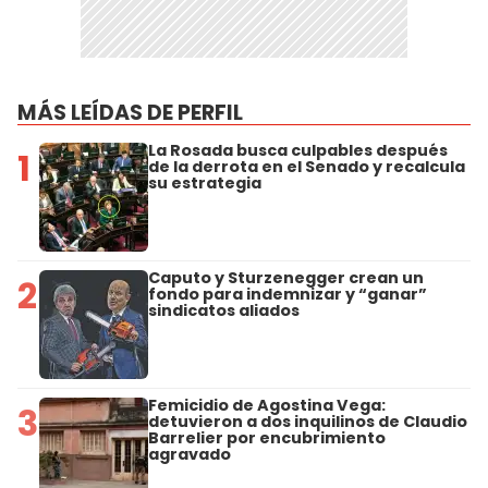
MÁS LEÍDAS DE PERFIL
La Rosada busca culpables después
1
de la derrota en el Senado y recalcula
su estrategia
Caputo y Sturzenegger crean un
2
fondo para indemnizar y “ganar”
sindicatos aliados
Femicidio de Agostina Vega:
3
detuvieron a dos inquilinos de Claudio
Barrelier por encubrimiento
agravado