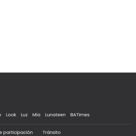
o
Look
Luz
Mía
Lunateen
BATimes
e participación
Tránsito