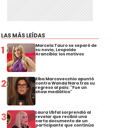
LAS MÁS LEÍDAS
Marcela Tauro se separó de
1
su novio, Leopoldo
Arancibia: los motivos
Elba Marcovecchio apuntó
2
contra Wanda Nara tras su
regreso al país: "Fue un
show mediático"
Laura Ubfal sorprendió al
3
revelar que recibió una
carta documento de un
participante que continúa