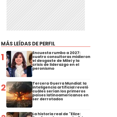
MÁS LEÍDAS DE PERFIL
Encuesta rumbo a 2027:
1
cuatro consultoras midieron
el desgaste de Milei y la
crisis de liderazgo en el
peronismo
Tercera Guerra Mundial: la
2
inteligencia artificial reveló
cuáles serían los primeros
países latinoamericanos en
ser derrotados
La historia real de "Elize: