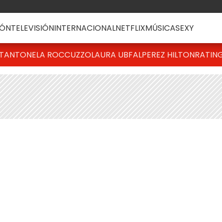
ÓN
TELEVISIÓN
INTERNACIONAL
NETFLIX
MÚSICA
SEXY
T
ANTONELA ROCCUZZO
LAURA UBFAL
PEREZ HILTON
RATIN