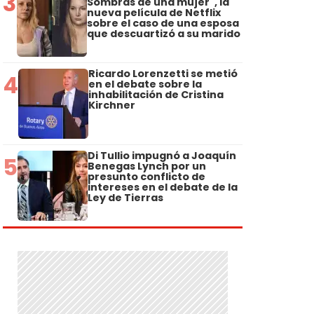
3
Sombras de una mujer", la
nueva película de Netflix
sobre el caso de una esposa
que descuartizó a su marido
Ricardo Lorenzetti se metió
4
en el debate sobre la
inhabilitación de Cristina
Kirchner
Di Tullio impugnó a Joaquín
5
Benegas Lynch por un
presunto conflicto de
intereses en el debate de la
Ley de Tierras