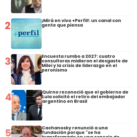
¡Mirá en vivo +Perfil!: un canal con
2
gente que piensa
Encuesta rumbo a 2027: cuatro
3
consultoras midieron el desgaste de
Milei y la crisis de liderazgo en el
peronismo
Quirno reconoció que el gobierno de
4
Lula solicitó el retiro del embajador
argentino en Brasil
Cachanosky renunció a una
5
fundación porque "se ha
transformado en una especie de