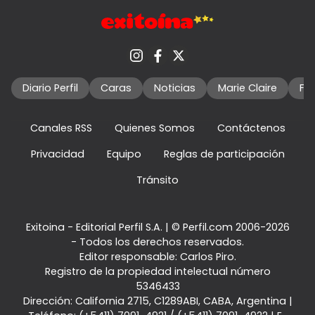
Diario Perfil
Caras
Noticias
Marie Claire
Fo
Canales RSS
Quienes Somos
Contáctenos
Privacidad
Equipo
Reglas de participación
Tránsito
Exitoina - Editorial Perfil S.A.
| © Perfil.com 2006-2026
- Todos los derechos reservados.
Editor responsable: Carlos Piro.
Registro de la propiedad intelectual número
5346433
Dirección:
California 2715
,
C1289ABI
,
CABA, Argentina
|