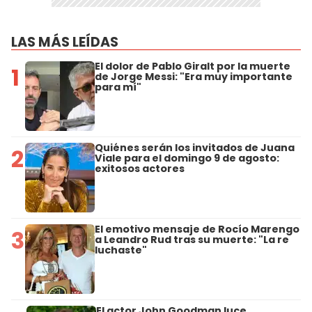
LAS MÁS LEÍDAS
El dolor de Pablo Giralt por la muerte
1
de Jorge Messi: "Era muy importante
para mí"
Quiénes serán los invitados de Juana
2
Viale para el domingo 9 de agosto:
exitosos actores
El emotivo mensaje de Rocío Marengo
3
a Leandro Rud tras su muerte: "La re
luchaste"
El actor John Goodman luce