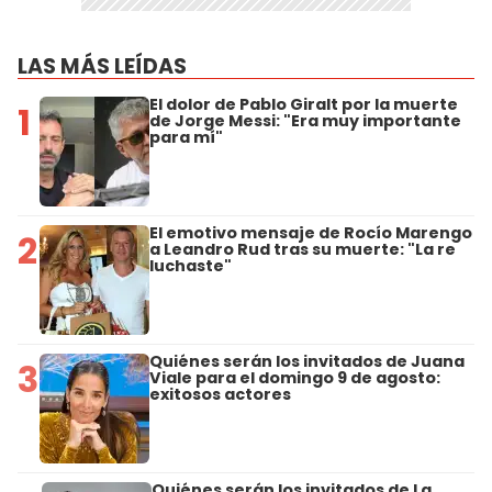
LAS MÁS LEÍDAS
El dolor de Pablo Giralt por la muerte
1
de Jorge Messi: "Era muy importante
para mí"
El emotivo mensaje de Rocío Marengo
2
a Leandro Rud tras su muerte: "La re
luchaste"
Quiénes serán los invitados de Juana
3
Viale para el domingo 9 de agosto:
exitosos actores
Quiénes serán los invitados de La