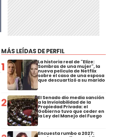
MÁS LEÍDAS DE PERFIL
La historia real de "Elize:
1
Sombras de una mujer", la
nueva película de Netflix
sobre el caso de una esposa
que descuartizó a su marido
El Senado dio media sanción
2
a la Inviolabilidad de la
Propiedad Privada: el
Gobierno tuvo que ceder en
la Ley del Manejo del Fuego
Encuesta rumbo a 2027: