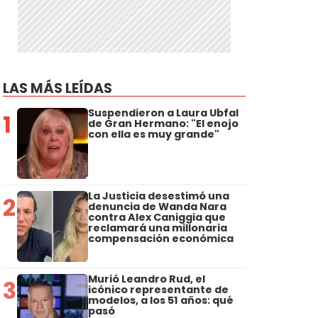
LAS MÁS LEÍDAS
Suspendieron a Laura Ubfal
1
de Gran Hermano: "El enojo
con ella es muy grande"
La Justicia desestimó una
2
denuncia de Wanda Nara
contra Alex Caniggia que
reclamará una millonaria
compensación económica
Murió Leandro Rud, el
3
icónico representante de
modelos, a los 51 años: qué
pasó