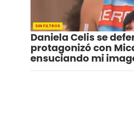
SIN FILTROS
Daniela Celis se defe
protagonizó con Mica
ensuciando mi imag