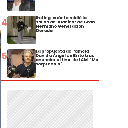
Rating: cuánto midió la
4
salida de Juanicar de Gran
Hermano Generación
Dorada
La propuesta de Pamela
5
David a Ángel de Brito tras
anunciar el final de LAM: "Me
sorprendió"