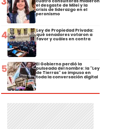
3
cuatro consultoras midieron
el desgaste de Milei y la
crisis de liderazgo en el
peronismo
Ley de Propiedad Privada:
4
qué senadores votaron a
favor y cuáles en contra
El Gobierno perdió la
5
pulseada del nombre: la "Ley
de Tierras" se impuso en
toda la conversación digital