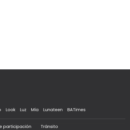
o
Look
Luz
Mía
Lunateen
BATimes
e participación
Tránsito