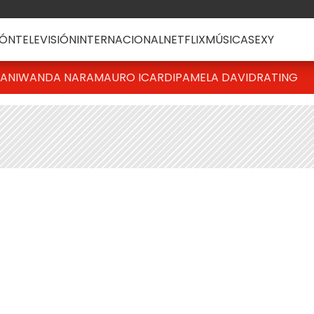
ÓN
TELEVISIÓN
INTERNACIONAL
NETFLIX
MÚSICA
SEXY
IANI
WANDA NARA
MAURO ICARDI
PAMELA DAVID
RATING