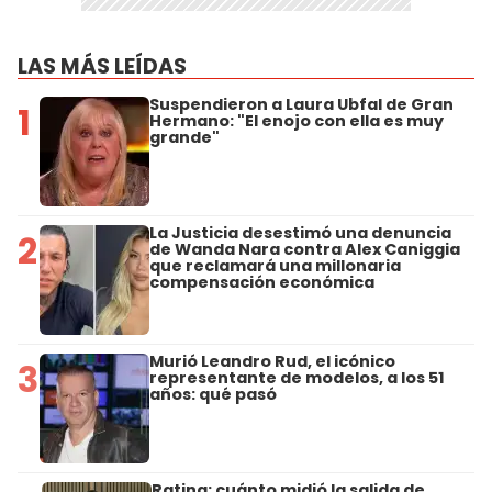
LAS MÁS LEÍDAS
Suspendieron a Laura Ubfal de Gran
1
Hermano: "El enojo con ella es muy
grande"
La Justicia desestimó una denuncia
2
de Wanda Nara contra Alex Caniggia
que reclamará una millonaria
compensación económica
Murió Leandro Rud, el icónico
3
representante de modelos, a los 51
años: qué pasó
Rating: cuánto midió la salida de