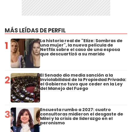
MÁS LEÍDAS DE PERFIL
La historia real de "Elize: Sombras de
1
una mujer", la nueva película de
Netflix sobre el caso de una esposa
que descuartizó a su marido
El Senado dio media sanción a la
2
Inviolabilidad de la Propiedad Privada:
el Gobierno tuvo que ceder en la Ley
del Manejo del Fuego
Encuesta rumbo a 2027: cuatro
3
consultoras midieron el desgaste de
Milei y la crisis de liderazgo en el
peronismo