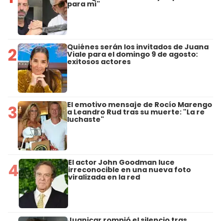
para mí"
Quiénes serán los invitados de Juana
2
Viale para el domingo 9 de agosto:
exitosos actores
El emotivo mensaje de Rocío Marengo
3
a Leandro Rud tras su muerte: "La re
luchaste"
El actor John Goodman luce
4
irreconocible en una nueva foto
viralizada en la red
Juanicar rompió el silencio tras