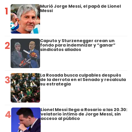
Murió Jorge Messi, el papá de Lionel
1
Messi
Caputo y Sturzenegger crean un
2
fondo para indemnizar y “ganar”
sindicatos aliados
La Rosada busca culpables después
3
de la derrota en el Senado y recalcula
su estrategia
Lionel Messi llega a Rosario a las 20.30:
4
velatorio íntimo de Jorge Messi, sin
acceso al público