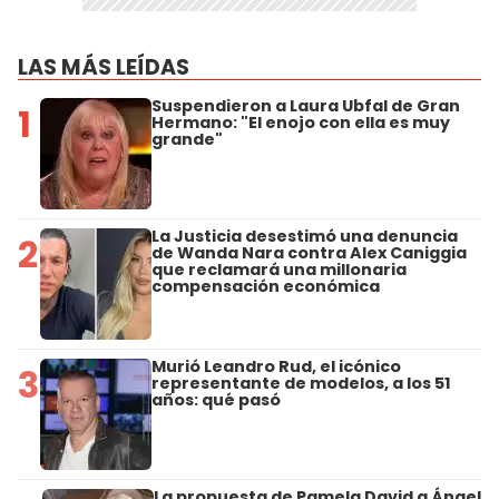
LAS MÁS LEÍDAS
Suspendieron a Laura Ubfal de Gran
1
Hermano: "El enojo con ella es muy
grande"
La Justicia desestimó una denuncia
2
de Wanda Nara contra Alex Caniggia
que reclamará una millonaria
compensación económica
Murió Leandro Rud, el icónico
3
representante de modelos, a los 51
años: qué pasó
La propuesta de Pamela David a Ángel