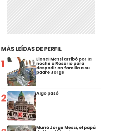
MÁS LEÍDAS DE PERFIL
Lionel Messi arribó por la
1
noche a Rosario para
despedir en familia a su
padre Jorge
Algo pasó
2
Murió Jorge Messi, el papá