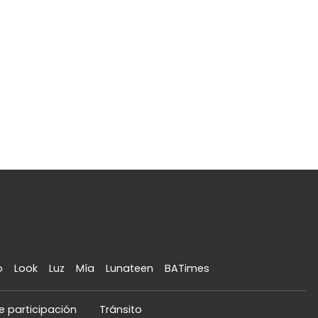
o
Look
Luz
Mía
Lunateen
BATimes
e participación
Tránsito