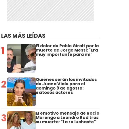
LAS MÁS LEÍDAS
El dolor de Pablo Giralt por la
1
muerte de Jorge Messi: "Era
muy importante para mí"
Quiénes serán los invitados
2
de Juana Viale para el
domingo 9 de agosto:
exitosos actores
El emotivo mensaje de Rocío
3
Marengo a Leandro Rud tras
su muerte: "La re luchaste"