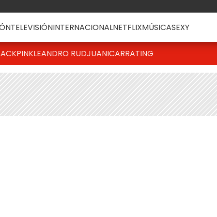
ÓN
TELEVISIÓN
INTERNACIONAL
NETFLIX
MÚSICA
SEXY
LACKPINK
LEANDRO RUD
JUANICAR
RATING