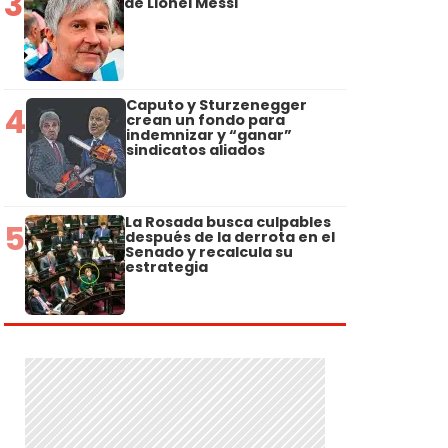
3
de Lionel Messi
Caputo y Sturzenegger
4
crean un fondo para
indemnizar y “ganar”
sindicatos aliados
La Rosada busca culpables
5
después de la derrota en el
Senado y recalcula su
estrategia