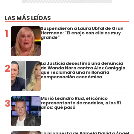
LAS MÁS LEÍDAS
Suspendieron a Laura Ubfal de Gran
1
Hermano: "El enojo con ella es muy
grande"
La Justicia desestimó una denuncia
2
de Wanda Nara contra Alex Caniggia
que reclamará una millonaria
compensación económica
Murió Leandro Rud, el icónico
3
representante de modelos, a los 51
años: qué pasó
La propuesta de Pamela David a Ángel