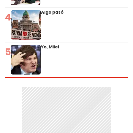
Algo pasó
4
Yo, Milei
5