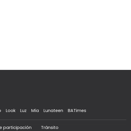
o
Look
Luz
Mía
Lunateen
BATimes
e participación
Tránsito