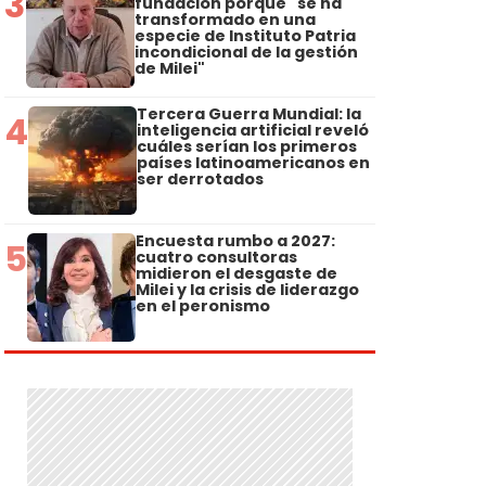
3
fundación porque "se ha
transformado en una
especie de Instituto Patria
incondicional de la gestión
de Milei"
Tercera Guerra Mundial: la
4
inteligencia artificial reveló
cuáles serían los primeros
países latinoamericanos en
ser derrotados
Encuesta rumbo a 2027:
5
cuatro consultoras
midieron el desgaste de
Milei y la crisis de liderazgo
en el peronismo