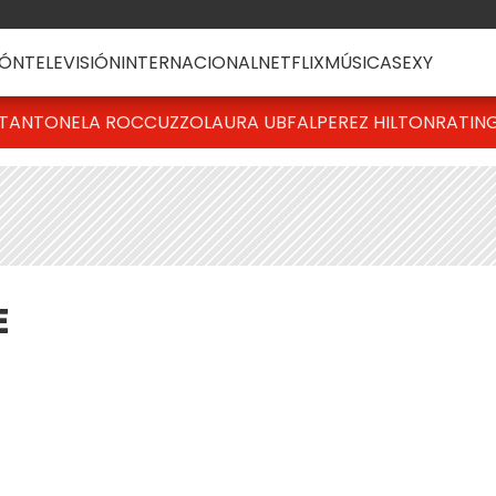
ÓN
TELEVISIÓN
INTERNACIONAL
NETFLIX
MÚSICA
SEXY
T
ANTONELA ROCCUZZO
LAURA UBFAL
PEREZ HILTON
RATIN
E