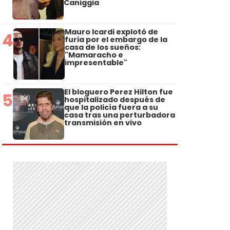
Caniggia
Mauro Icardi explotó de
4
furia por el embargo de la
casa de los sueños:
"Mamaracho e
impresentable"
El bloguero Perez Hilton fue
5
hospitalizado después de
que la policía fuera a su
casa tras una perturbadora
transmisión en vivo