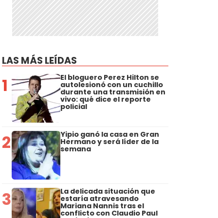
LAS MÁS LEÍDAS
El bloguero Perez Hilton se
1
autolesionó con un cuchillo
durante una transmisión en
vivo: qué dice el reporte
policial
Yipio ganó la casa en Gran
2
Hermano y será líder de la
semana
La delicada situación que
3
estaría atravesando
Mariana Nannis tras el
conflicto con Claudio Paul