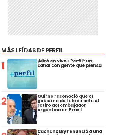
MÁS LEÍDAS DE PERFIL
¡Mirá en vivo +Perfil!: un
1
canal con gente que piensa
Quirno reconoció que el
2
gobierno de Lula solicitó el
retiro del embajador
argentino en Brasil
Cachanosky renunció a una