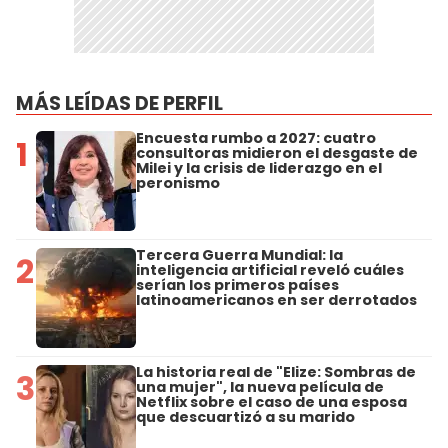
MÁS LEÍDAS DE PERFIL
Encuesta rumbo a 2027: cuatro
1
consultoras midieron el desgaste de
Milei y la crisis de liderazgo en el
peronismo
Tercera Guerra Mundial: la
2
inteligencia artificial reveló cuáles
serían los primeros países
latinoamericanos en ser derrotados
La historia real de "Elize: Sombras de
3
una mujer", la nueva película de
Netflix sobre el caso de una esposa
que descuartizó a su marido