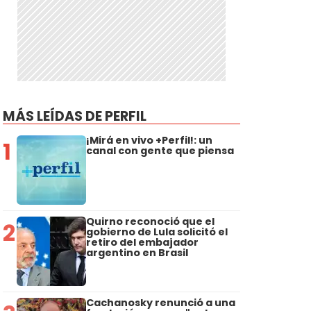
MÁS LEÍDAS DE PERFIL
¡Mirá en vivo +Perfil!: un
1
canal con gente que piensa
Quirno reconoció que el
2
gobierno de Lula solicitó el
retiro del embajador
argentino en Brasil
Cachanosky renunció a una