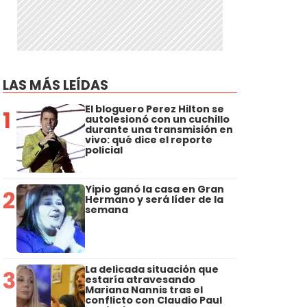
LAS MÁS LEÍDAS
El bloguero Perez Hilton se
1
autolesionó con un cuchillo
durante una transmisión en
vivo: qué dice el reporte
policial
Yipio ganó la casa en Gran
2
Hermano y será líder de la
semana
La delicada situación que
3
estaría atravesando
Mariana Nannis tras el
conflicto con Claudio Paul