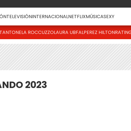
ÓN
TELEVISIÓN
INTERNACIONAL
NETFLIX
MÚSICA
SEXY
T
ANTONELA ROCCUZZO
LAURA UBFAL
PEREZ HILTON
RATIN
ANDO 2023