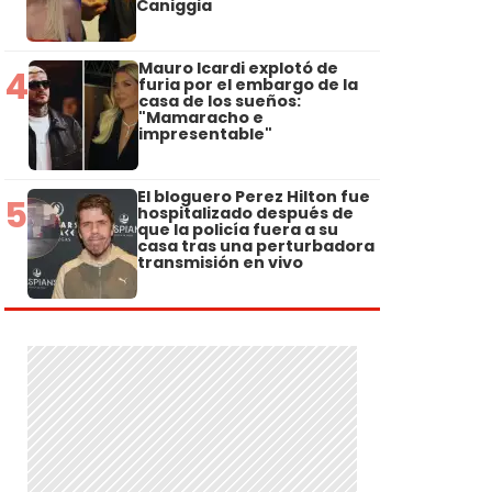
Caniggia
Mauro Icardi explotó de
4
furia por el embargo de la
casa de los sueños:
"Mamaracho e
impresentable"
El bloguero Perez Hilton fue
5
hospitalizado después de
que la policía fuera a su
casa tras una perturbadora
transmisión en vivo