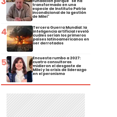
3
fundación porque "se ha
transformado en una
especie de Instituto Patria
incondicional de la gestión
de Milei"
Tercera Guerra Mundial: la
4
inteligencia artificial reveló
cuáles serían los primeros
países latinoamericanos en
ser derrotados
Encuesta rumbo a 2027:
5
cuatro consultoras
midieron el desgaste de
Milei y la crisis de liderazgo
en el peronismo