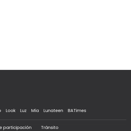
o
Look
Luz
Mía
Lunateen
BATimes
e participación
Tránsito