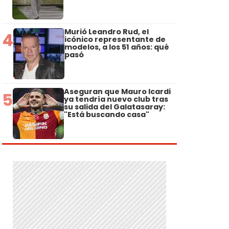
Murió Leandro Rud, el
4
icónico representante de
modelos, a los 51 años: qué
pasó
Aseguran que Mauro Icardi
5
ya tendría nuevo club tras
su salida del Galatasaray:
"Está buscando casa"