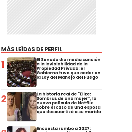
MÁS LEÍDAS DE PERFIL
El Senado dio media sanción
1
a la Inviolabilidad de la
Propiedad Privada: el
Gobierno tuvo que ceder en
la Ley del Manejo del Fuego
La historia real de "Elize:
2
Sombras de una mujer", la
nueva película de Netflix
sobre el caso de una esposa
que descuartizó a su marido
Encuesta rumbo a 2027: