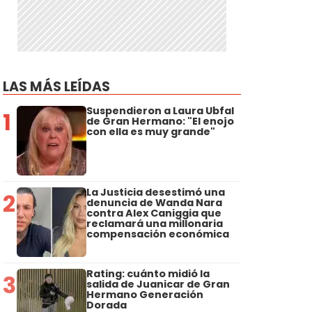
LAS MÁS LEÍDAS
Suspendieron a Laura Ubfal
1
de Gran Hermano: "El enojo
con ella es muy grande"
La Justicia desestimó una
2
denuncia de Wanda Nara
contra Alex Caniggia que
reclamará una millonaria
compensación económica
Rating: cuánto midió la
3
salida de Juanicar de Gran
Hermano Generación
Dorada