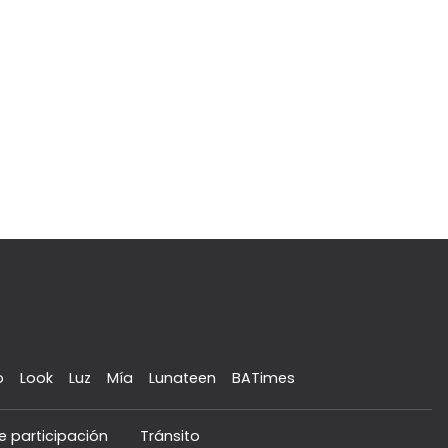
o
Look
Luz
Mía
Lunateen
BATimes
e participación
Tránsito