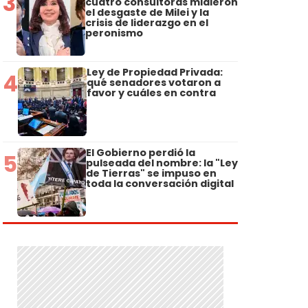
3
cuatro consultoras midieron
el desgaste de Milei y la
crisis de liderazgo en el
peronismo
Ley de Propiedad Privada:
4
qué senadores votaron a
favor y cuáles en contra
El Gobierno perdió la
5
pulseada del nombre: la "Ley
de Tierras" se impuso en
toda la conversación digital