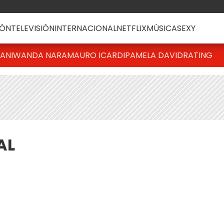
ÓN
TELEVISIÓN
INTERNACIONAL
NETFLIX
MÚSICA
SEXY
IANI
WANDA NARA
MAURO ICARDI
PAMELA DAVID
RATING
AL