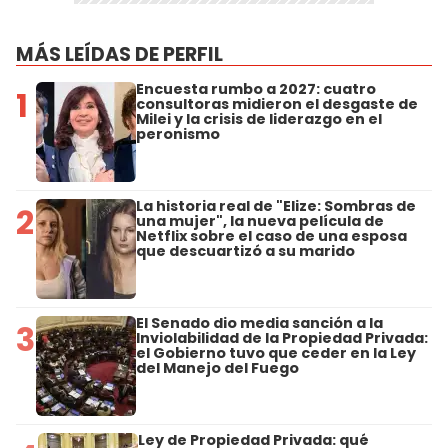
MÁS LEÍDAS DE PERFIL
Encuesta rumbo a 2027: cuatro
1
consultoras midieron el desgaste de
Milei y la crisis de liderazgo en el
peronismo
La historia real de "Elize: Sombras de
2
una mujer", la nueva película de
Netflix sobre el caso de una esposa
que descuartizó a su marido
El Senado dio media sanción a la
3
Inviolabilidad de la Propiedad Privada:
el Gobierno tuvo que ceder en la Ley
del Manejo del Fuego
Ley de Propiedad Privada: qué