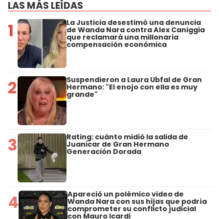
LAS MÁS LEÍDAS
La Justicia desestimó una denuncia
1
de Wanda Nara contra Alex Caniggia
que reclamará una millonaria
compensación económica
Suspendieron a Laura Ubfal de Gran
2
Hermano: "El enojo con ella es muy
grande"
Rating: cuánto midió la salida de
3
Juanicar de Gran Hermano
Generación Dorada
Apareció un polémico video de
4
Wanda Nara con sus hijas que podría
comprometer su conflicto judicial
con Mauro Icardi