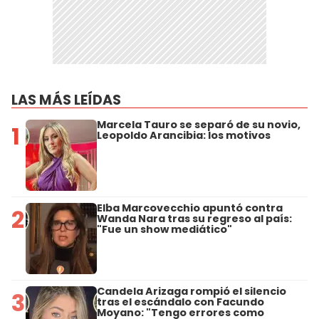
LAS MÁS LEÍDAS
Marcela Tauro se separó de su novio,
1
Leopoldo Arancibia: los motivos
Elba Marcovecchio apuntó contra
2
Wanda Nara tras su regreso al país:
"Fue un show mediático"
Candela Arizaga rompió el silencio
3
tras el escándalo con Facundo
Moyano: "Tengo errores como