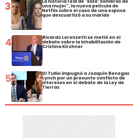
La historia real de "Elize: Sombras de
3
una mujer", la nueva película de
Netflix sobre el caso de una esposa
que descuartizó a su marido
Ricardo Lorenzetti se metió en el
4
debate sobre la inhabilitación de
Cristina Kirchner
Di Tullio impugnó a Joaquín Benegas
5
Lynch por un presunto conflicto de
intereses en el debate de la Ley de
Tierras