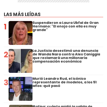
LAS MÁS LEÍDAS
Suspendieron a Laura Ubfal de Gran
1
Hermano: "El enojo con ella es muy
grande"
La Justicia desestimó una denuncia
2
de Wanda Nara contra Alex Caniggia
que reclamará una millonaria
compensación económica
Murió Leandro Rud, el icónico
3
representante de modelos, a los 51
años: qué pasó
Rating: cuánto midió la salida de