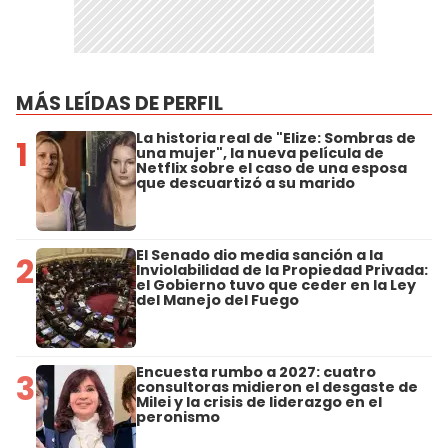
MÁS LEÍDAS DE PERFIL
La historia real de "Elize: Sombras de
1
una mujer", la nueva película de
Netflix sobre el caso de una esposa
que descuartizó a su marido
El Senado dio media sanción a la
2
Inviolabilidad de la Propiedad Privada:
el Gobierno tuvo que ceder en la Ley
del Manejo del Fuego
Encuesta rumbo a 2027: cuatro
3
consultoras midieron el desgaste de
Milei y la crisis de liderazgo en el
peronismo