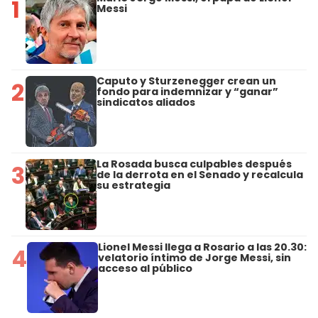
1
Messi
Caputo y Sturzenegger crean un
2
fondo para indemnizar y “ganar”
sindicatos aliados
La Rosada busca culpables después
3
de la derrota en el Senado y recalcula
su estrategia
Lionel Messi llega a Rosario a las 20.30:
4
velatorio íntimo de Jorge Messi, sin
acceso al público