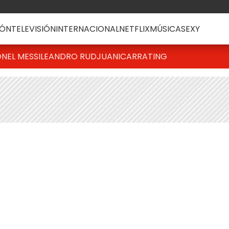
ÓN
TELEVISIÓN
INTERNACIONAL
NETFLIX
MÚSICA
SEXY
ONEL MESSI
LEANDRO RUD
JUANICAR
RATING