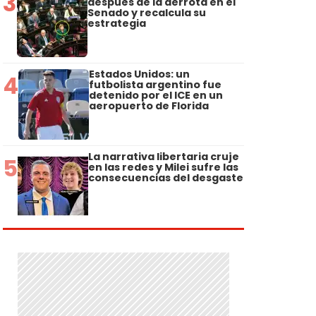
3
después de la derrota en el
Senado y recalcula su
estrategia
Estados Unidos: un
4
futbolista argentino fue
detenido por el ICE en un
aeropuerto de Florida
La narrativa libertaria cruje
5
en las redes y Milei sufre las
consecuencias del desgaste