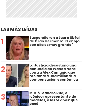
LAS MÁS LEÍDAS
Suspendieron a Laura Ubfal
1
de Gran Hermano: "El enojo
con ella es muy grande"
La Justicia desestimó una
2
denuncia de Wanda Nara
contra Alex Caniggia que
reclamará una millonaria
compensación económica
Murió Leandro Rud, el
3
icónico representante de
modelos, a los 51 años: qué
pasó