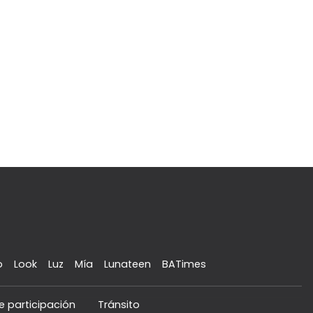
o
Look
Luz
Mía
Lunateen
BATimes
e participación
Tránsito