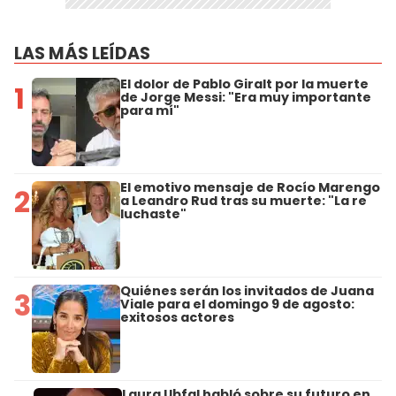
LAS MÁS LEÍDAS
El dolor de Pablo Giralt por la muerte
1
de Jorge Messi: "Era muy importante
para mí"
El emotivo mensaje de Rocío Marengo
2
a Leandro Rud tras su muerte: "La re
luchaste"
Quiénes serán los invitados de Juana
3
Viale para el domingo 9 de agosto:
exitosos actores
Laura Ubfal habló sobre su futuro en