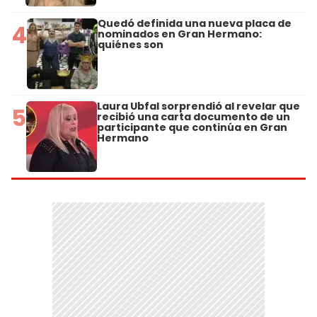
Quedó definida una nueva placa de
4
nominados en Gran Hermano:
quiénes son
Laura Ubfal sorprendió al revelar que
5
recibió una carta documento de un
participante que continúa en Gran
Hermano