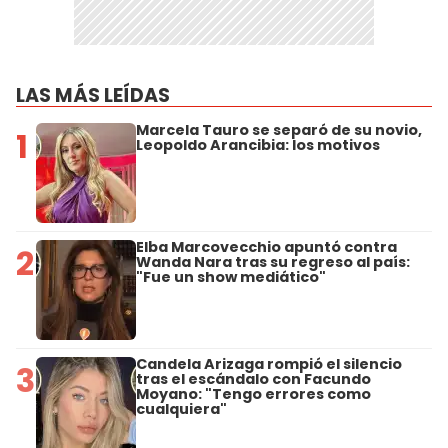
LAS MÁS LEÍDAS
Marcela Tauro se separó de su novio,
1
Leopoldo Arancibia: los motivos
Elba Marcovecchio apuntó contra
2
Wanda Nara tras su regreso al país:
"Fue un show mediático"
Candela Arizaga rompió el silencio
3
tras el escándalo con Facundo
Moyano: "Tengo errores como
cualquiera"