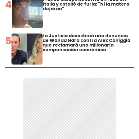
4
Italia y estalló de furia: "Ni la matera
dejaron"
La Justicia desestimó una denuncia
5
de Wanda Nara contra Alex Caniggia
que reclamará una millonaria
compensación económica