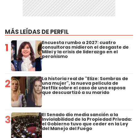
MÁS LEÍDAS DE PERFIL
Encuesta rumbo a 2027: cuatro
1
consultoras midieron el desgaste de
Milei y la crisis de liderazgo en el
peronismo
La historia real de "Elize: Sombras de
2
una mujer", la nueva película de
Netflix sobre el caso de una esposa
que descuartizó a su marido
El Senado dio media sanción a la
3
Inviolabilidad de la Propiedad Privada:
el Gobierno tuvo que ceder en la Ley
del Manejo del Fuego