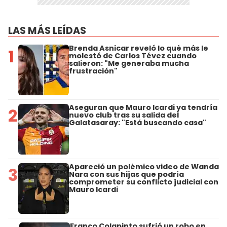
LAS MÁS LEÍDAS
Brenda Asnicar reveló lo qué más le
1
molestó de Carlos Tévez cuando
salieron: "Me generaba mucha
frustración"
Aseguran que Mauro Icardi ya tendría
2
nuevo club tras su salida del
Galatasaray: "Está buscando casa"
Apareció un polémico video de Wanda
3
Nara con sus hijas que podría
comprometer su conflicto judicial con
Mauro Icardi
Franco Colapinto sufrió un robo en