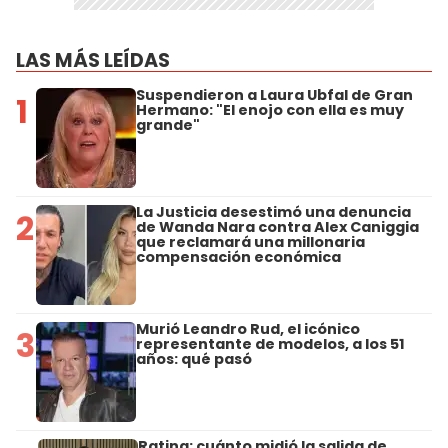
LAS MÁS LEÍDAS
Suspendieron a Laura Ubfal de Gran
1
Hermano: "El enojo con ella es muy
grande"
La Justicia desestimó una denuncia
2
de Wanda Nara contra Alex Caniggia
que reclamará una millonaria
compensación económica
Murió Leandro Rud, el icónico
3
representante de modelos, a los 51
años: qué pasó
Rating: cuánto midió la salida de