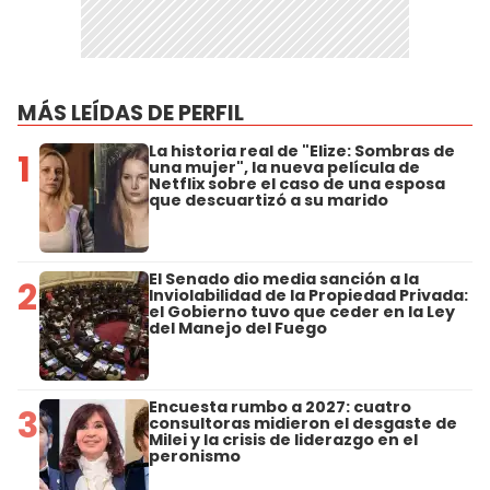
MÁS LEÍDAS DE PERFIL
La historia real de "Elize: Sombras de
1
una mujer", la nueva película de
Netflix sobre el caso de una esposa
que descuartizó a su marido
El Senado dio media sanción a la
2
Inviolabilidad de la Propiedad Privada:
el Gobierno tuvo que ceder en la Ley
del Manejo del Fuego
Encuesta rumbo a 2027: cuatro
3
consultoras midieron el desgaste de
Milei y la crisis de liderazgo en el
peronismo