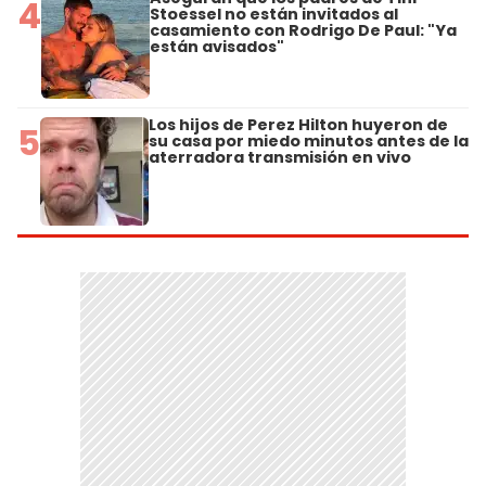
4
Stoessel no están invitados al
casamiento con Rodrigo De Paul: "Ya
están avisados"
Los hijos de Perez Hilton huyeron de
5
su casa por miedo minutos antes de la
aterradora transmisión en vivo