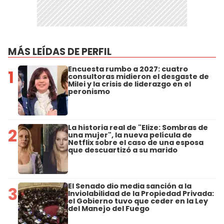
MÁS LEÍDAS DE PERFIL
Encuesta rumbo a 2027: cuatro
1
consultoras midieron el desgaste de
Milei y la crisis de liderazgo en el
peronismo
La historia real de "Elize: Sombras de
2
una mujer", la nueva película de
Netflix sobre el caso de una esposa
que descuartizó a su marido
El Senado dio media sanción a la
3
Inviolabilidad de la Propiedad Privada:
el Gobierno tuvo que ceder en la Ley
del Manejo del Fuego