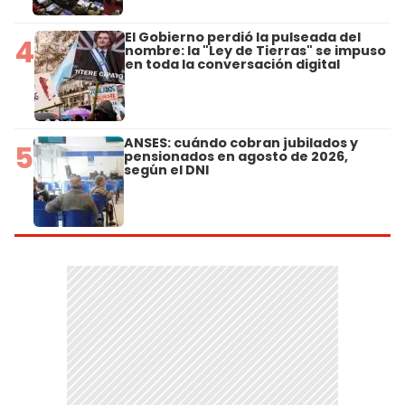
El Gobierno perdió la pulseada del
4
nombre: la "Ley de Tierras" se impuso
en toda la conversación digital
ANSES: cuándo cobran jubilados y
5
pensionados en agosto de 2026,
según el DNI